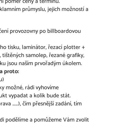
ní poměr ceny a termínu.
klamním průmyslu, jejich možností a
čení provozovny po billboardovou
 tisku, laminátor, řezací plotter +
 tištěných samolep, řezané grafiky,
abídku jsou naším prvořadým úkolem.
a proto:
u)
icky možné, rádi vyhovíme
kt vypadat a kolik bude stát.
rava ……), čím přesnější zadání, tím
 rádi podělíme a pomůžeme Vám zvolit