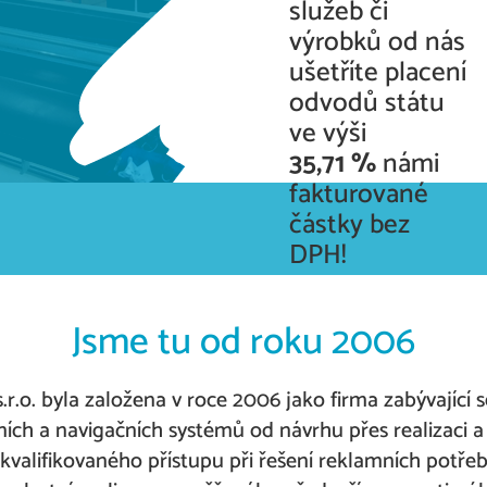
služeb či
výrobků od nás
ušetříte placení
odvodů státu
ve výši
35,71 %
námi
fakturované
částky bez
DPH!
Jsme tu od roku 2006
.o. byla založena v roce 2006 jako firma zabývající s
ních a navigačních systémů od návrhu přes realizaci a i
valifikovaného přístupu při řešení reklamních potřeb 