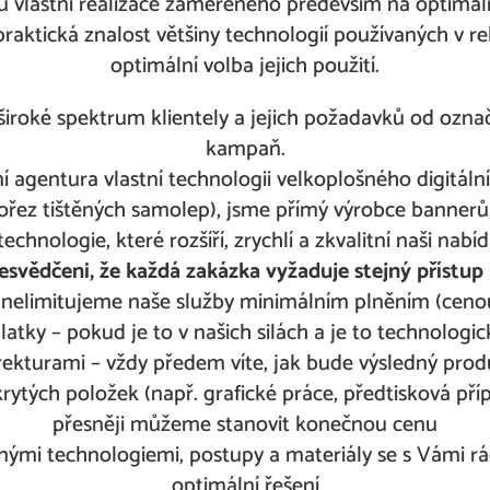
 vlastní realizace zaměřeného především na optimál
aktická znalost většiny technologií používaných v re
optimální volba jejich použití.
široké spektrum klientely a jejich požadavků od ozna
kampaň.
agentura vlastní technologii velkoplošného digitálního
řez tištěných samolep), jsme přímý výrobce bannerů,
technologie, které rozšíří, zrychlí a zkvalitní naši n
esvědčeni, že každá zakázka vyžaduje stejný přístup 
 nelimitujeme naše služby minimálním plněním (ceno
atky – pokud je to v našich silách a je to technolog
ekturami – vždy předem víte, jak bude výsledný produ
ytých položek (např. grafické práce, předtisková příp
přesněji můžeme stanovit konečnou cenu
znými technologiemi, postupy a materiály se s Vámi
optimální řešení