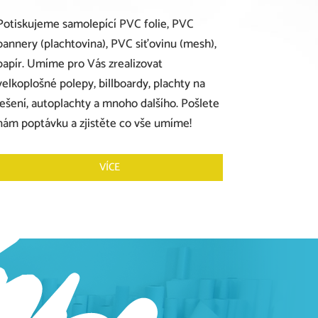
Potiskujeme
samolepící PVC folie, PVC
bannery (plachtovina), PVC siťovinu (mesh),
papír
. Umíme pro Vás zrealizovat
velkoplošné polepy, billboardy, plachty na
lešení, autoplachty a mnoho dalšího. Pošlete
nám poptávku a zjistěte co vše umíme!
VÍCE