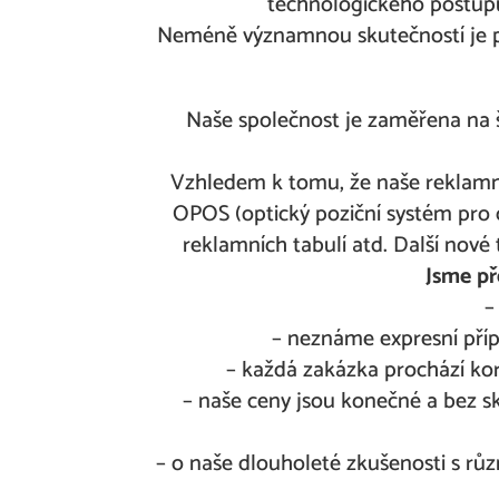
technologického postupu
Neméně významnou skutečností je pr
Naše společnost je zaměřena na 
Vzhledem k tomu, že naše reklamní 
OPOS (optický poziční systém pro o
reklamních tabulí atd. Další nové 
Jsme př
–
– neznáme expresní přípl
– každá zakázka prochází kor
– naše ceny jsou konečné a bez skr
– o naše dlouholeté zkušenosti s rů